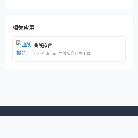
相关应用
曲线拟合
专业的demos曲线拟合计算工具
© 2026 专业移动应用平台
提供曲线拟合、CAJ阅读、驾考精灵、知研库等优质安卓应用