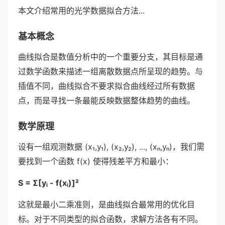
本文介绍常用的光学数据拟合方法...
基本概念
曲线拟合是数值分析中的一个重要分支，其目标是通
过数学函数来描述一组离散数据点所呈现的趋势。与
插值不同，曲线拟合不要求拟合曲线经过所有数据
点，而是寻找一条最能反映数据整体趋势的曲线。
数学原理
设有一组观测数据 (x₁,y₁), (x₂,y₂), ..., (xₙ,yₙ)，我们需
要找到一个函数 f(x) 使得残差平方和最小：
S = Σ[yᵢ - f(xᵢ)]²
这就是最小二乘准则，是曲线拟合最常用的优化目
标。对于不同类型的拟合函数，求解方法各有不同。