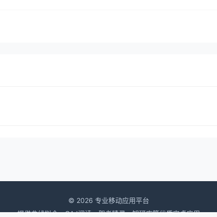
© 2026 专业移动应用平台
提供曲线拟合、CAJ阅读、驾考精灵、知研库等优质安卓应用