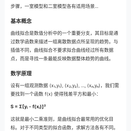
步骤，一室模型和二室模型各有适用场景...
基本概念
曲线拟合是数值分析中的一个重要分支，其目标是通
过数学函数来描述一组离散数据点所呈现的趋势。与
插值不同，曲线拟合不要求拟合曲线经过所有数据
点，而是寻找一条最能反映数据整体趋势的曲线。
数学原理
设有一组观测数据 (x₁,y₁), (x₂,y₂), ..., (xₙ,yₙ)，我们需
要找到一个函数 f(x) 使得残差平方和最小：
S = Σ[yᵢ - f(xᵢ)]²
这就是最小二乘准则，是曲线拟合最常用的优化目
标。对于不同类型的拟合函数，求解方法各有不同。