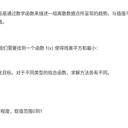
标是通过数学函数来描述一组离散数据点所呈现的趋势。与插值
线。
 (xₙ,yₙ)，我们需要找到一个函数 f(x) 使得残差平方和最小：
化目标。对于不同类型的拟合函数，求解方法各有不同。
：
程度，取值范围0到1