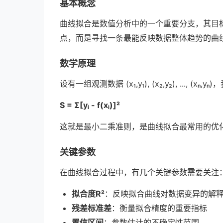
基本概念
曲线拟合是数值分析中的一个重要分支，其目
点，而是寻找一条最能反映数据整体趋势的曲
数学原理
设有一组观测数据 (x₁,y₁), (x₂,y₂), ...,
S = Σ[yᵢ - f(xᵢ)]²
这就是最小二乘准则，是曲线拟合最常用的优
关键参数
在曲线拟合过程中，有几个关键参数需要关注
拟合度R²
：反映拟合曲线对数据变异的解释
残差标准差
：衡量拟合精度的重要指标
置信区间
：参数估计的不确定性范围