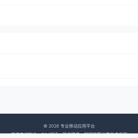
© 2026 专业移动应用平台
提供曲线拟合、CAJ阅读、驾考精灵、知研库等优质安卓应用