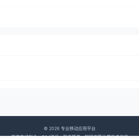
© 2026 专业移动应用平台
提供曲线拟合、CAJ阅读、驾考精灵、知研库等优质安卓应用